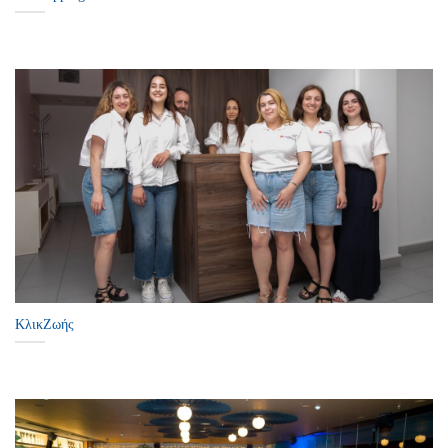
ΚλικΖωής